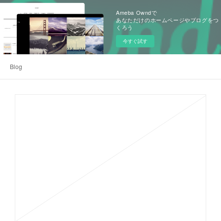
Ameba Owndで
あなただけのホームページやブログをつ
くろう
今すぐ試す
Blog